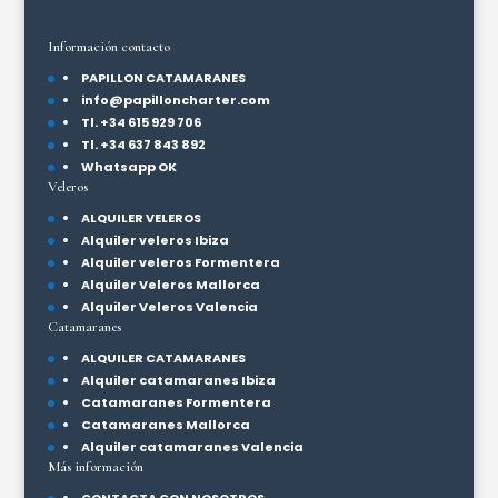
Información contacto
PAPILLON CATAMARANES
info@papilloncharter.com
Tl. +34 615 929 706
Tl. +34 637 843 892
Whatsapp OK
Veleros
ALQUILER VELEROS
Alquiler veleros Ibiza
Alquiler veleros Formentera
Alquiler Veleros Mallorca
Alquiler Veleros Valencia
Catamaranes
ALQUILER CATAMARANES
Alquiler catamaranes Ibiza
Catamaranes Formentera
Catamaranes Mallorca
Alquiler catamaranes Valencia
Más información